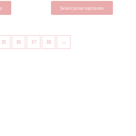
es
Seleccionar opciones
35
36
37
38
→