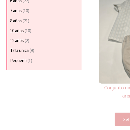
6 años
(22)
7 años
(10)
8 años
(21)
10 años
(10)
12 años
(2)
Talla unica
(9)
Pequeño
(1)
Conjunto ni
are
Sel