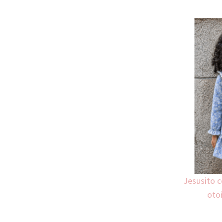
Jesusito c
oto