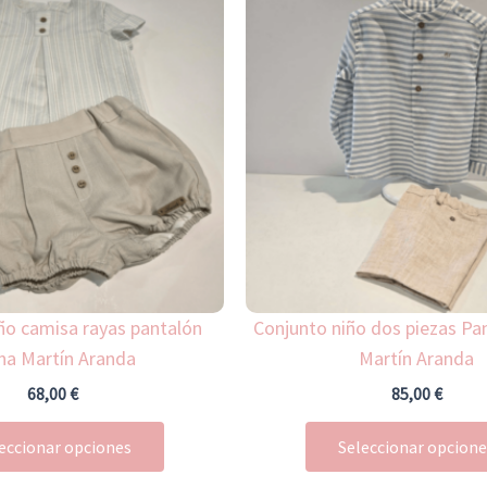
producto
tiene
múltiples
variantes.
Las
opciones
se
pueden
elegir
en
la
ño camisa rayas pantalón
Conjunto niño dos piezas Pa
página
na Martín Aranda
Martín Aranda
de
68,00
€
85,00
€
producto
eccionar opciones
Seleccionar opcion