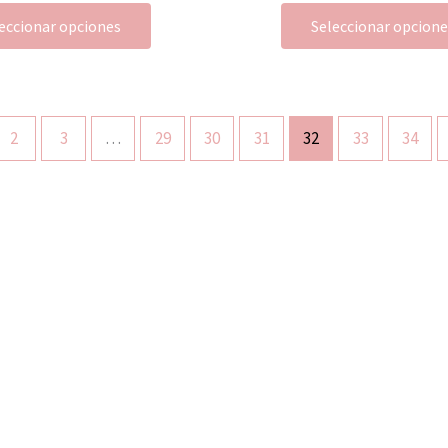
eccionar opciones
Seleccionar opcion
2
3
…
29
30
31
32
33
34