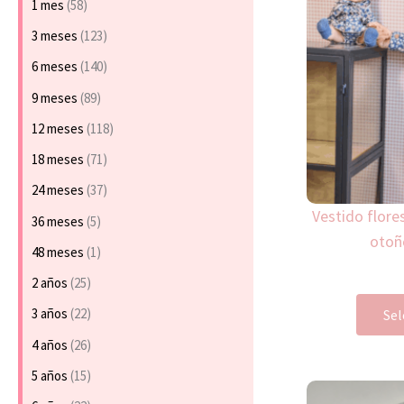
1 mes
(58)
3 meses
(123)
6 meses
(140)
9 meses
(89)
12 meses
(118)
18 meses
(71)
24 meses
(37)
Vestido flore
36 meses
(5)
otoñ
48 meses
(1)
2 años
(25)
3 años
(22)
Sel
4 años
(26)
5 años
(15)