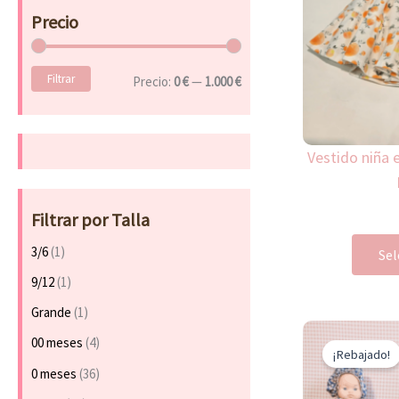
a
Precio
r
p
o
Filtrar
r
Precio:
0 €
—
1.000 €
:
Vestido niña
Filtrar por Talla
3/6
(1)
Sel
9/12
(1)
Grande
(1)
00 meses
(4)
¡Rebajado!
0 meses
(36)