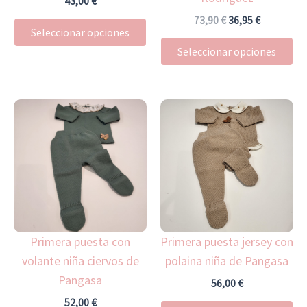
43,00
€
en
en
73,90
€
36,95
€
Seleccionar opciones
la
la
Seleccionar opciones
página
pá
de
de
producto
pr
Este
Es
producto
pr
tiene
ti
múltiples
mú
variantes.
var
Las
La
opciones
op
Primera puesta con
Primera puesta jersey con
se
se
volante niña ciervos de
polaina niña de Pangasa
pueden
pu
Pangasa
elegir
ele
56,00
€
en
en
52,00
€