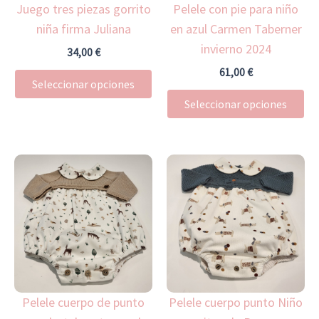
Juego tres piezas gorrito
Pelele con pie para niño
se
se
niña firma Juliana
en azul Carmen Taberner
pueden
pu
invierno 2024
elegir
ele
34,00
€
en
en
61,00
€
Seleccionar opciones
la
la
Seleccionar opciones
página
pá
de
de
producto
pr
Este
Es
producto
pr
tiene
ti
múltiples
mú
variantes.
var
Las
La
opciones
op
Pelele cuerpo de punto
Pelele cuerpo punto Niño
se
se