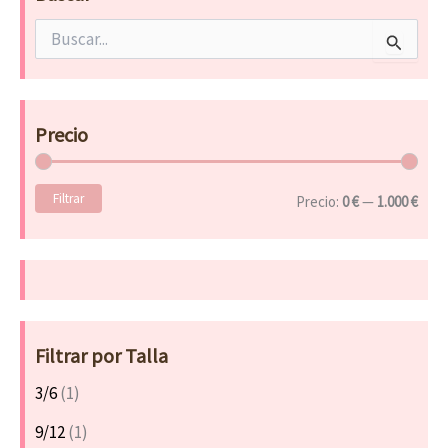
B
u
s
c
a
Precio
r
p
o
Filtrar
r
Precio:
0 €
—
1.000 €
:
Filtrar por Talla
3/6
(1)
9/12
(1)