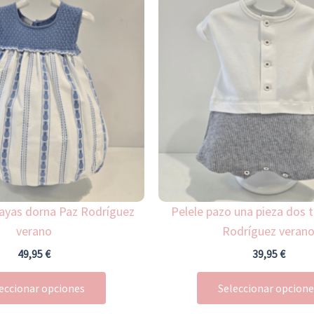
producto
tiene
múltiples
variantes.
Las
opciones
se
pueden
elegir
en
la
rayas dorna Paz Rodríguez
Pelele pazo una pieza dos t
página
verano
Rodríguez veran
de
49,95
€
39,95
€
producto
eccionar opciones
Seleccionar opcion