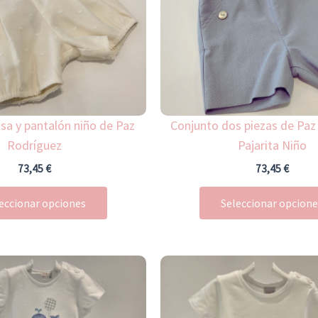
Las
opciones
se
pueden
elegir
en
la
sa y pantalón niño de Paz
Conjunto dos piezas de Paz
página
Rodríguez
Pajarita Niño
de
73,45
€
73,45
€
producto
eccionar opciones
Seleccionar opcion
Rango
Este
de
producto
precios:
desde
tiene
23,50 €