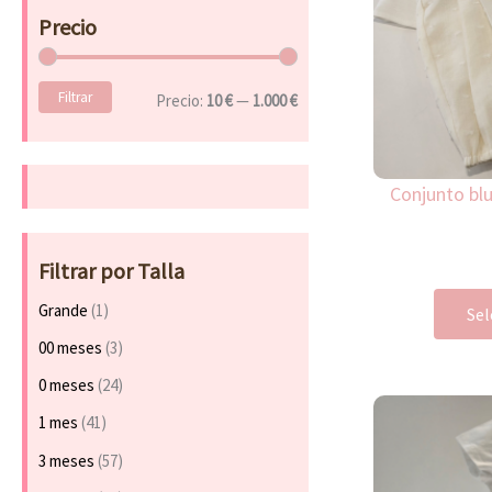
a
Precio
r
p
o
Filtrar
r
Precio:
10 €
—
1.000 €
:
Conjunto blu
Filtrar por Talla
Grande
(1)
Sel
00 meses
(3)
0 meses
(24)
1 mes
(41)
3 meses
(57)