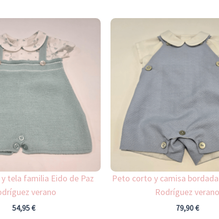
Este
producto
tiene
múltiples
variantes.
Las
opciones
se
pueden
elegir
en
la
 y tela familia Eido de Paz
Peto corto y camisa bordada
página
dríguez verano
Rodríguez veran
de
54,95
€
79,90
€
producto