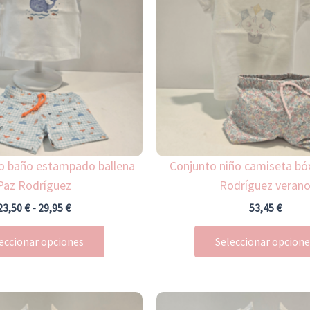
múltiples
hasta
29,95 €
variantes.
Las
opciones
se
pueden
elegir
en
la
ño baño estampado ballena
Conjunto niño camiseta bó
página
Paz Rodríguez
Rodríguez veran
de
23,50
€
-
29,95
€
53,45
€
producto
eccionar opciones
Seleccionar opcion
Este