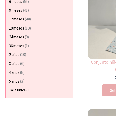
6 meses
(55)
9 meses
(41)
12 meses
(44)
18 meses
(18)
24 meses
(9)
36 meses
(1)
2 años
(10)
Conjunto ni
3 años
(6)
4 años
(8)
5 años
(3)
Talla unica
(1)
Sel