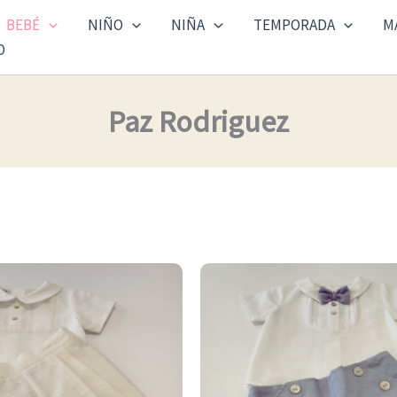
BEBÉ
NIÑO
NIÑA
TEMPORADA
M
O
Paz Rodriguez
Este
producto
tiene
múltiples
variantes.