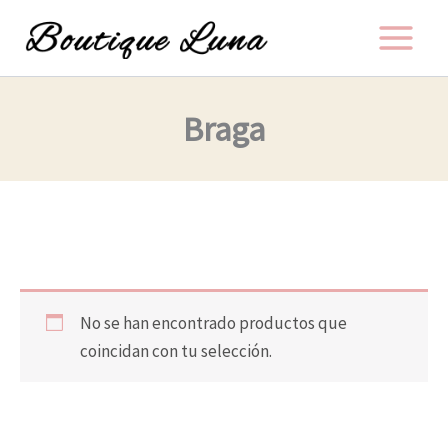
Ir
al
contenido
Braga
No se han encontrado productos que
coincidan con tu selección.