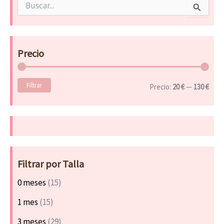
B
u
s
c
a
Precio
r
p
o
Filtrar
r
Precio:
20 €
—
130 €
:
Filtrar por Talla
0 meses
(15)
1 mes
(15)
3 meses
(29)