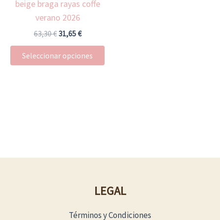
beige braga rayas coffe
pueden
verano 2026
elegir
en
63,30
€
31,65
€
la
Seleccionar opciones
página
de
producto
LEGAL
Términos y Condiciones