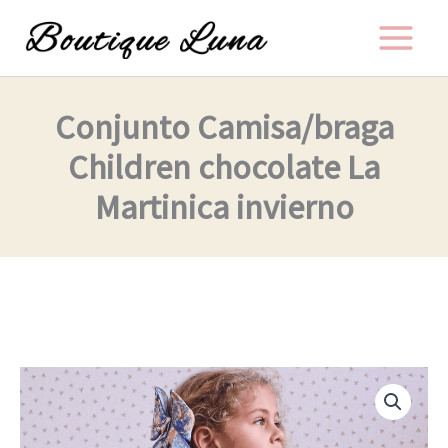
Ir
al
contenido
Conjunto Camisa/braga
Children chocolate La
Martinica invierno