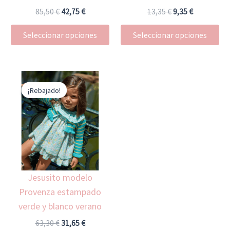
en
en
85,50
€
42,75
€
13,35
€
9,35
€
la
la
Seleccionar opciones
Seleccionar opciones
página
pá
de
de
producto
pr
El
El
Este
precio
precio
¡Rebajado!
¡Rebajado!
producto
original
actual
era:
es:
tiene
63,30 €.
31,65 €.
múltiples
variantes.
Las
opciones
Jesusito modelo
se
Provenza estampado
pueden
verde y blanco verano
elegir
en
63,30
€
31,65
€