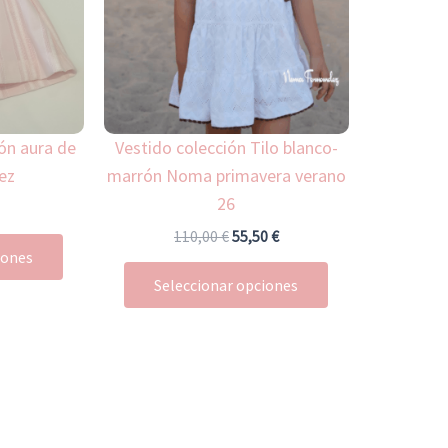
variantes.
variantes.
Las
Las
opciones
opciones
se
se
pueden
pueden
ón aura de
Vestido colección Tilo blanco-
elegir
elegir
ez
marrón Noma primavera verano
en
en
26
la
la
página
página
110,00
€
55,50
€
iones
de
de
Seleccionar opciones
producto
producto