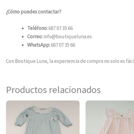
¿Cómo puedes contactar?
Teléfono:
687 07 35 66
Correo:
info@boutiqueluna.es
WhatsApp:
687 07 35 66
Con Boutique Luna, la experiencia de compra no solo es fáci
Productos relacionados
Este
producto
tiene
múltiples