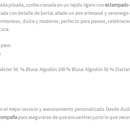
 falda plisada, confeccionada en un tejido ligero con
estampado 
ada con detalle de borlas añade un aire artesanal y veraniego
k armonioso, dulce y moderno, perfecto para paseos, celebracio
cura.
 paso.
.
iéster 50 % Blusa: Algodón 100 % Blusa: Algodón 92 % Elastan
n el mejor servicio y asesoramiento personalizado. Desde duda
acompaña
para asegurarse de que encuentres justo lo que neces