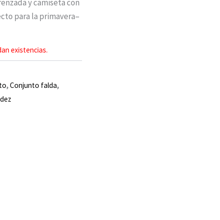
 trenzada y camiseta con
ecto para la primavera–
an existencias.
to
,
Conjunto falda
,
dez