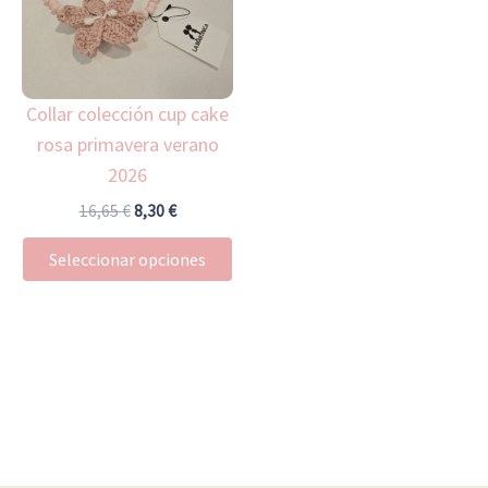
variantes.
Las
opciones
Collar colección cup cake
se
rosa primavera verano
pueden
2026
elegir
en
16,65
€
8,30
€
la
Seleccionar opciones
página
de
producto