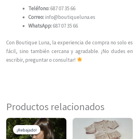
Teléfono:
687 07 35 66
Correo:
info@boutiqueluna.es
WhatsApp:
687 07 35 66
Con Boutique Luna, la experiencia de compra no solo es
fácil, sino también cercana y agradable. ¡No dudes en
escribir, preguntar o consultar!
Productos relacionados
El
El
Este
Es
precio
precio
¡Rebajado!
¡Rebajado!
producto
pr
original
actual
era:
es: