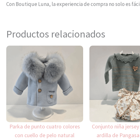
Con Boutique Luna, la experiencia de compra no solo es fáci
Productos relacionados
Este
producto
tiene
múltiples
variantes.
Las
opciones
se
pueden
Parka de punto cuatro colores
Conjunto niña jersey
elegir
con cuello de pelo natural
ardilla de Pangasa
en