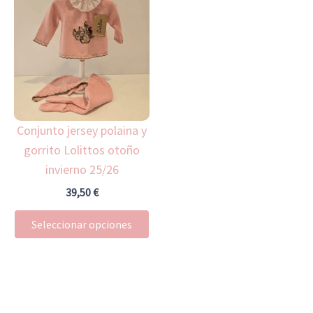
producto
tiene
múltiples
variantes.
Las
opciones
Conjunto jersey polaina y
se
gorrito Lolittos otoño
pueden
invierno 25/26
elegir
en
39,50
€
la
Seleccionar opciones
página
de
producto