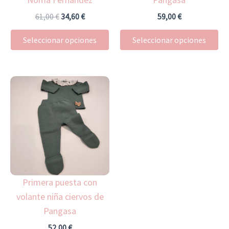
elegir
ele
en
en
61,00
€
34,60
€
59,00
€
la
la
Seleccionar opciones
Seleccionar opciones
página
pá
de
de
producto
pr
Este
producto
tiene
múltiples
variantes.
Las
opciones
Primera puesta con
se
volante niña ciervos de
pueden
Pangasa
elegir
en
52,00
€