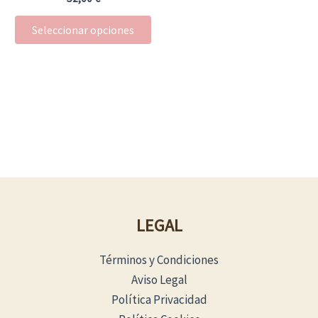
la
Seleccionar opciones
página
de
producto
LEGAL
Términos y Condiciones
Aviso Legal
Política Privacidad