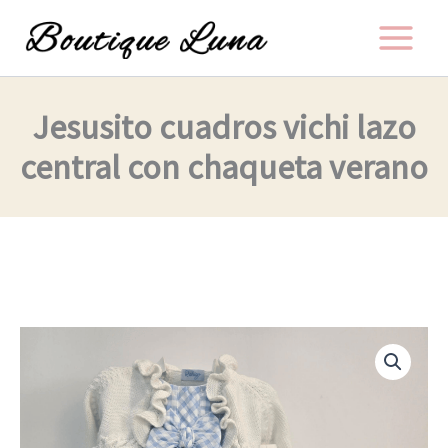
Ir
al
contenido
Jesusito cuadros vichi lazo
central con chaqueta verano