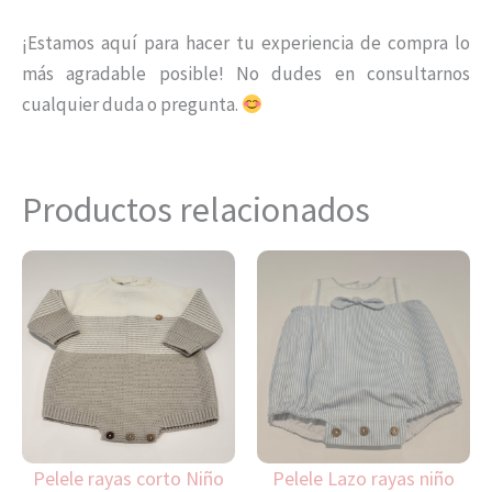
¡Estamos aquí para hacer tu experiencia de compra lo
más agradable posible! No dudes en consultarnos
cualquier duda o pregunta.
Productos relacionados
Este
Es
producto
pr
tiene
ti
múltiples
mú
variantes.
var
Las
La
opciones
op
Pelele rayas corto Niño
Pelele Lazo rayas niño
se
se