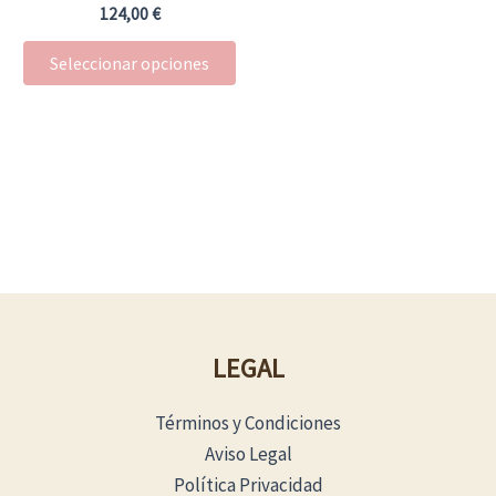
en
124,00
€
la
Seleccionar opciones
página
de
producto
LEGAL
Términos y Condiciones
Aviso Legal
Política Privacidad