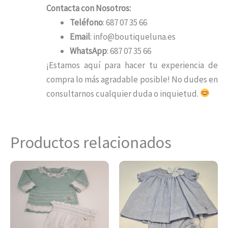
Contacta con Nosotros:
Teléfono
: 687 07 35 66
Email
: info@boutiqueluna.es
WhatsApp
: 687 07 35 66
¡Estamos aquí para hacer tu experiencia de
compra lo más agradable posible! No dudes en
consultarnos cualquier duda o inquietud.
Productos relacionados
Este
Es
producto
pr
tiene
ti
múltiples
mú
variantes.
var