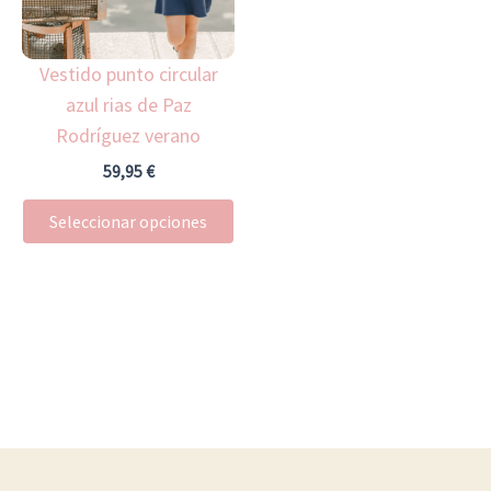
Las
opciones
Vestido punto circular
se
azul rias de Paz
pueden
Rodríguez verano
elegir
en
59,95
€
la
Seleccionar opciones
página
de
producto