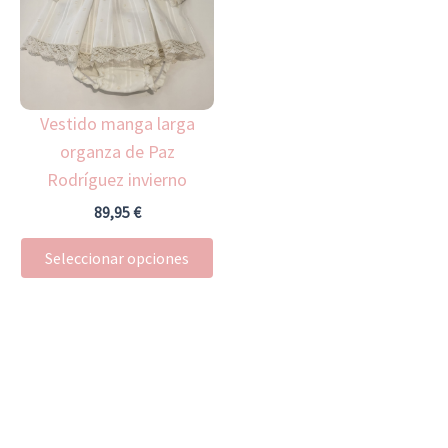
múltiples
variantes.
Las
opciones
Vestido manga larga
se
organza de Paz
pueden
Rodríguez invierno
elegir
en
89,95
€
la
Seleccionar opciones
página
de
producto