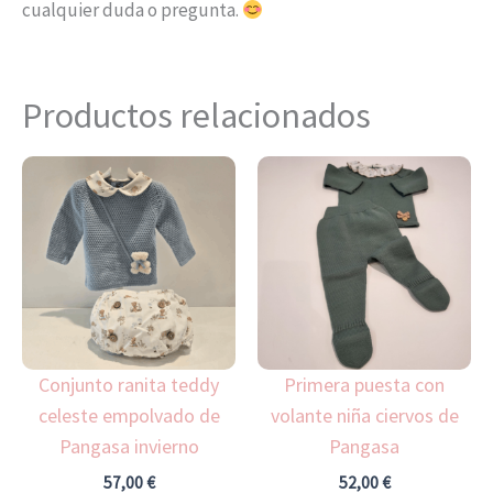
cualquier duda o pregunta.
Productos relacionados
Este
Es
producto
pr
tiene
ti
múltiples
mú
variantes.
var
Las
La
opciones
op
Conjunto ranita teddy
Primera puesta con
se
se
celeste empolvado de
volante niña ciervos de
pueden
pu
Pangasa invierno
Pangasa
elegir
ele
en
en
57,00
€
52,00
€