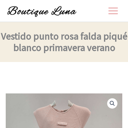
Ir
al
contenido
Vestido punto rosa falda piqué
blanco primavera verano
Vestido
punto
rosa
falda
piqué
blanco