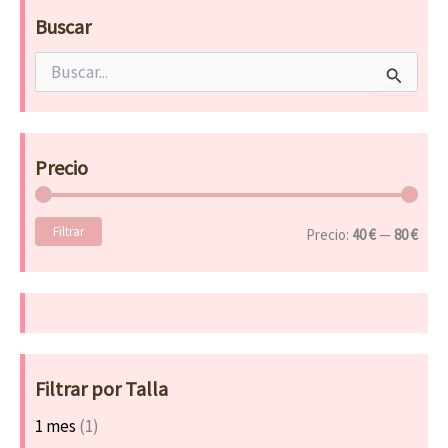
Buscar
B
u
s
c
a
Precio
r
p
o
Filtrar
r
Precio:
40 €
—
80 €
:
Filtrar por Talla
1 mes
(1)