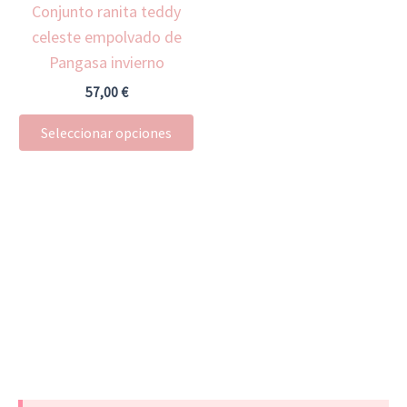
Conjunto ranita teddy
se
celeste empolvado de
pueden
Pangasa invierno
elegir
en
57,00
€
la
Seleccionar opciones
página
de
producto