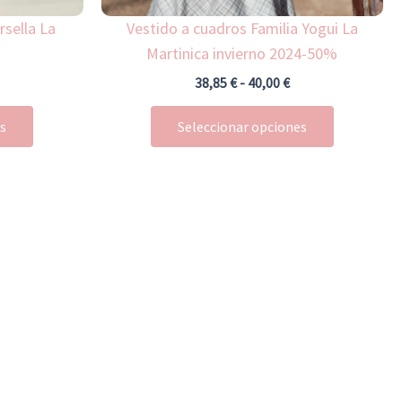
la
la
rsella La
Vestido a cuadros Familia Yogui La
página
página
Martinica invierno 2024-50%
de
de
38,85
€
-
40,00
€
producto
producto
es
Seleccionar opciones