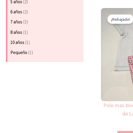
5 años
(2)
6 años
(2)
¡Rebajado!
7 años
(3)
8 años
(1)
10 años
(1)
Pequeño
(1)
Polo mas bóx
de L