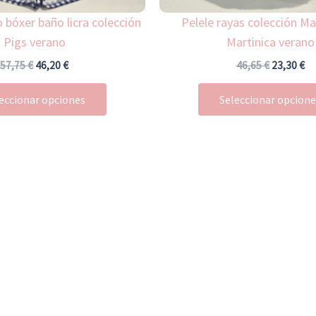
la
 bóxer baño licra colección
Pelele rayas colección Ma
página
Pigs verano
Martinica verano
de
57,75
€
46,20
€
46,65
€
23,30
€
producto
eccionar opciones
Seleccionar opcion