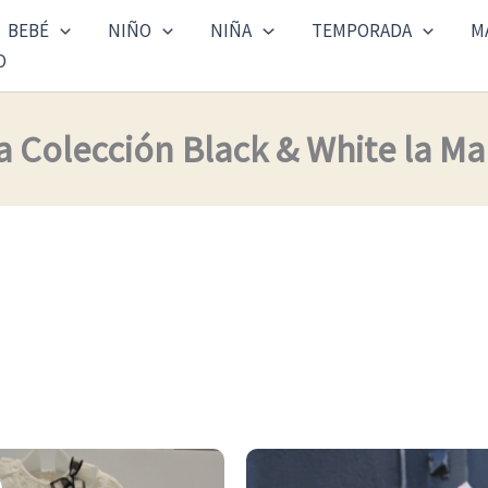
BEBÉ
NIÑO
NIÑA
TEMPORADA
M
O
 Colección Black & White la Ma
El
El
Este
precio
precio