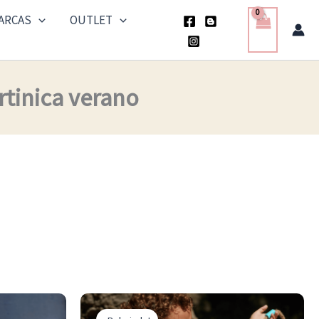
ARCAS
OUTLET
rtinica verano
El
El
Este
Este
precio
precio