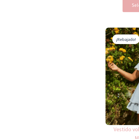
Sel
¡Rebajado!
Vestido vo
M