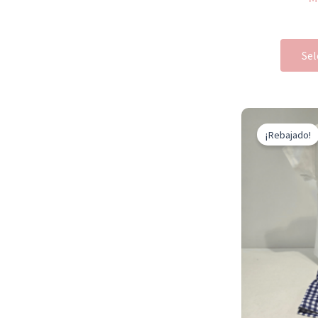
Sel
¡Rebajado!