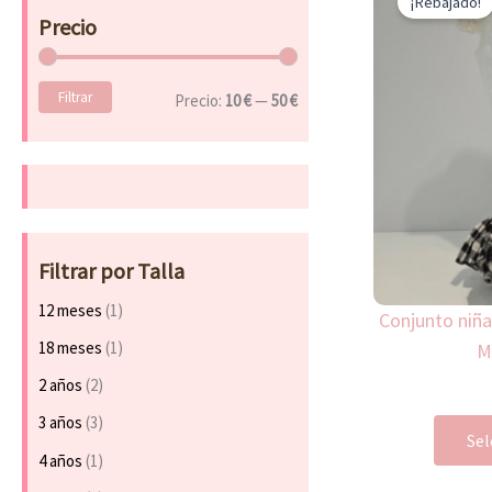
¡Rebajado!
a
Precio
r
p
o
Filtrar
r
Precio:
10 €
—
50 €
:
Filtrar por Talla
12 meses
(1)
Conjunto niña
18 meses
(1)
M
2 años
(2)
3 años
(3)
Sel
4 años
(1)