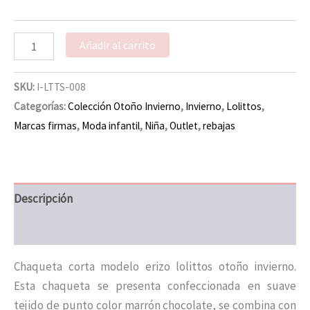
Añadir al carrito
SKU:
I-LTTS-008
Categorías:
Colección Otoño Invierno
,
Invierno
,
Lolittos
,
Marcas firmas
,
Moda infantil
,
Niña
,
Outlet
,
rebajas
Descripción
Información adicional
Chaqueta corta modelo erizo lolittos otoño invierno.
Esta chaqueta se presenta confeccionada en suave
tejido de punto color marrón chocolate, se combina con