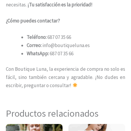
necesitas.
¡Tu satisfacción es la prioridad!
¿Cómo puedes contactar?
Teléfono:
687 07 35 66
Correo:
info@boutiqueluna.es
WhatsApp:
687 07 35 66
Con Boutique Luna, la experiencia de compra no solo es
fácil, sino también cercana y agradable. ¡No dudes en
escribir, preguntar o consultar!
Productos relacionados
El
El
El
El
Este
Es