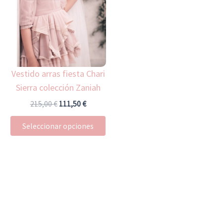
era:
es:
tiene
215,00 €.
111,50 €.
múltiples
variantes.
Las
opciones
Vestido arras fiesta Chari
se
Sierra colección Zaniah
pueden
elegir
215,00
€
111,50
€
en
Seleccionar opciones
la
página
de
producto