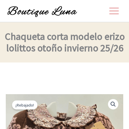
Ir
al
contenido
Chaqueta corta modelo erizo
lolittos otoño invierno 25/26
El
El
Chaqueta
corta
precio
precio
¡Rebajado!
modelo
original
actual
erizo
lolittos
era:
es:
otoño