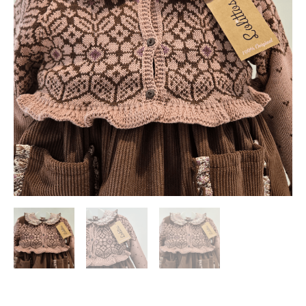
45,30 €.
22,65 €.
invierno
25/26
cantidad