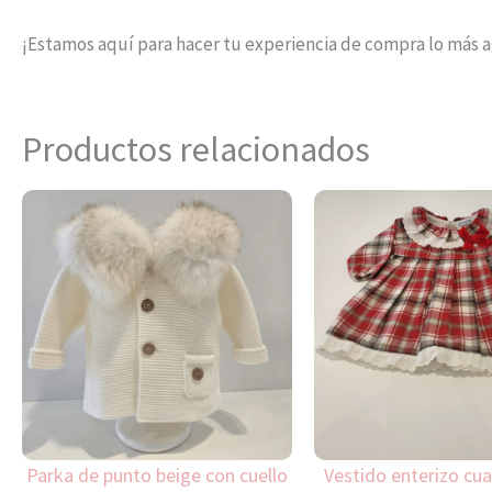
¡Estamos aquí para hacer tu experiencia de compra lo más 
Productos relacionados
Este
producto
tiene
múltiples
variantes.
Las
opciones
se
pueden
Parka de punto beige con cuello
Vestido enterizo cua
elegir