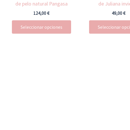
de pelo natural Pangasa
de Juliana inv
en
la
124,00
€
49,00
€
página
Seleccionar opciones
Seleccionar opc
de
producto