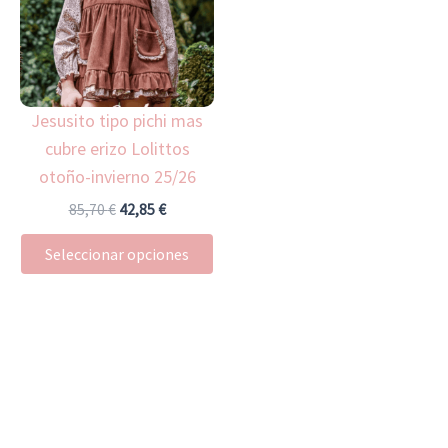
múltiples
variantes.
Las
opciones
Jesusito tipo pichi mas
se
cubre erizo Lolittos
pueden
otoño-invierno 25/26
elegir
en
85,70
€
42,85
€
la
Seleccionar opciones
página
de
producto