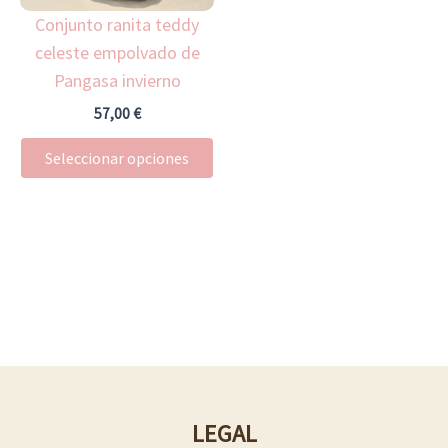
Conjunto ranita teddy
se
celeste empolvado de
pueden
Pangasa invierno
elegir
en
57,00
€
la
Seleccionar opciones
página
de
producto
LEGAL