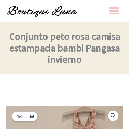
Ir
al
contenido
Conjunto peto rosa camisa
estampada bambi Pangasa
invierno
El
El
Conjunto
peto
precio
precio
¡Rebajado!
rosa
original
actual
camisa