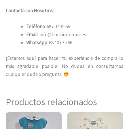
Contacta con Nosotros:
Teléfono
: 687 07 35 66
Email
: info@boutiqueluna.es
WhatsApp
: 687 07 35 66
¡Estamos aquí para hacer tu experiencia de compra lo
más agradable posible! No dudes en consultarnos
cualquier duda o pregunta.
Productos relacionados
Este
Es
producto
pr