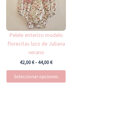
múltiples
hasta
44,00 €
variantes.
Las
opciones
Pelele enterizo modelo
se
florecitas lazo de Juliana
pueden
verano
elegir
en
42,00
€
-
44,00
€
la
Seleccionar opciones
página
de
producto