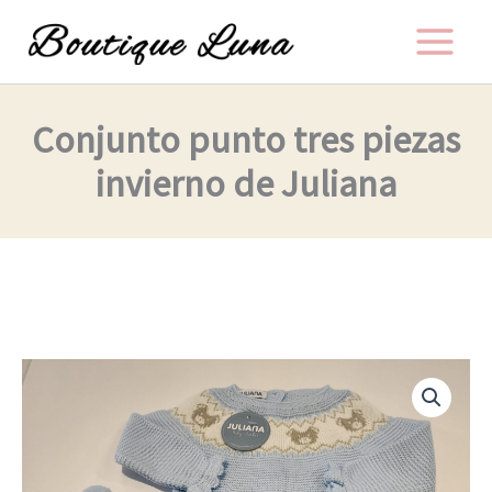
Ir
al
contenido
Conjunto punto tres piezas
invierno de Juliana
Conjunto
punto
tres
piezas
invierno
de