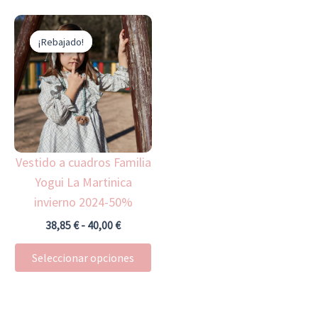
producto
pr
Rango
Este
de
¡Rebajado!
¡Rebajado!
producto
precios:
desde
tiene
38,85 €
múltiples
hasta
40,00 €
variantes.
Las
opciones
Vestido a cuadros Familia
se
Yogui La Martinica
pueden
invierno 2024-50%
elegir
en
38,85
€
-
40,00
€
la
Seleccionar opciones
página
de
producto