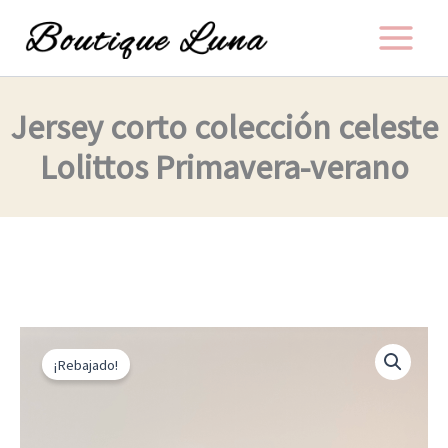
Ir
al
contenido
Jersey corto colección celeste
Lolittos Primavera-verano
El
El
Jersey
corto
precio
precio
¡Rebajado!
colección
original
actual
celeste
Lolittos
era:
es:
Primavera-