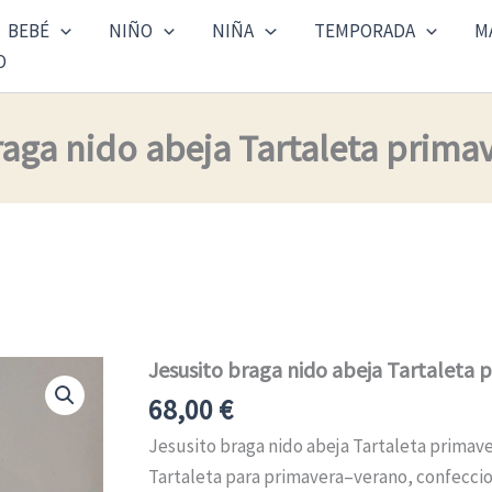
BEBÉ
NIÑO
NIÑA
TEMPORADA
M
O
raga nido abeja Tartaleta prima
Jesusito braga nido abeja Tartaleta 
Jesusito
braga
68,00
€
nido
abeja
Jesusito braga nido abeja Tartaleta primave
Tartaleta
Tartaleta para primavera–verano, confecc
primavera