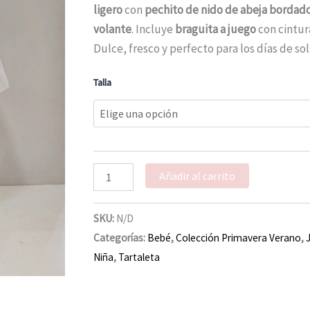
verano
ligero
con
pechito de nido de abeja bordado
cantidad
volante
. Incluye
braguita a juego
con cintur
Dulce, fresco y perfecto para los días de sol
Talla
Añadir al carrito
SKU:
N/D
Categorías:
Bebé
,
Colección Primavera Verano
,
Niña
,
Tartaleta