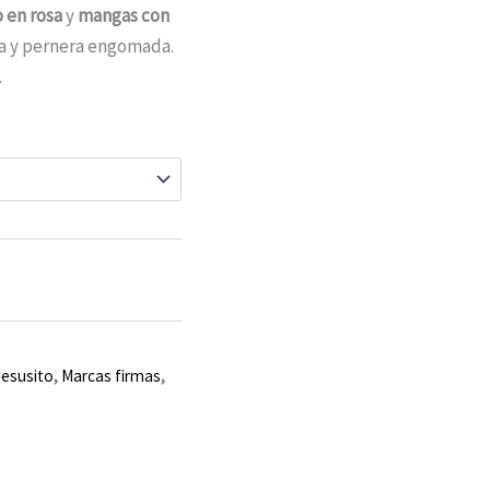
 en rosa
y
mangas con
a y pernera engomada.
.
Jesusito
,
Marcas firmas
,