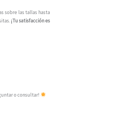
s sobre las tallas hasta
itas.
¡Tu satisfacción es
guntar o consultar!