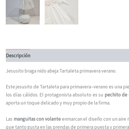
Descripción
Información adicional
Jesusito braga nido abeja Tartaleta primavera verano.
Este jesusito de Tartaleta para primavera–verano es una pi
los días cálidos. El protagonista absoluto es su
pechito de 
aporta un toque delicado y muy propio de la firma.
Las
manguitas con volante
enmarcan el diseño con un aire r
que tanto gusta en las prendas de primera puesta y primeras