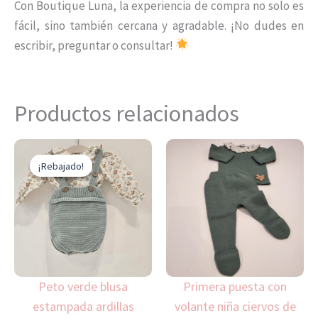
Con Boutique Luna, la experiencia de compra no solo es
fácil, sino también cercana y agradable. ¡No dudes en
escribir, preguntar o consultar!
Productos relacionados
El
El
Este
Es
precio
precio
¡Rebajado!
¡Rebajado!
producto
pr
original
actual
era:
es:
tiene
ti
64,00 €.
44,80 €.
múltiples
mú
variantes.
var
Las
La
opciones
op
Peto verde blusa
Primera puesta con
se
se
estampada ardillas
volante niña ciervos de
pueden
pu