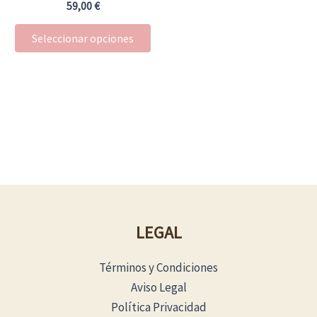
en
59,00
€
la
Seleccionar opciones
página
de
producto
LEGAL
Términos y Condiciones
Aviso Legal
Política Privacidad