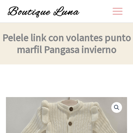
Ir
al
contenido
Pelele link con volantes punto
marfil Pangasa invierno
Pelele
link
con
volantes
punto
marfil