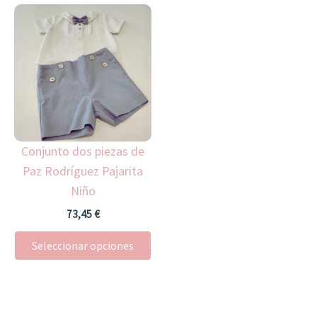
Este
producto
tiene
múltiples
variantes.
Las
opciones
Conjunto dos piezas de
se
Paz Rodríguez Pajarita
pueden
Niño
elegir
en
73,45
€
la
Seleccionar opciones
página
de
producto