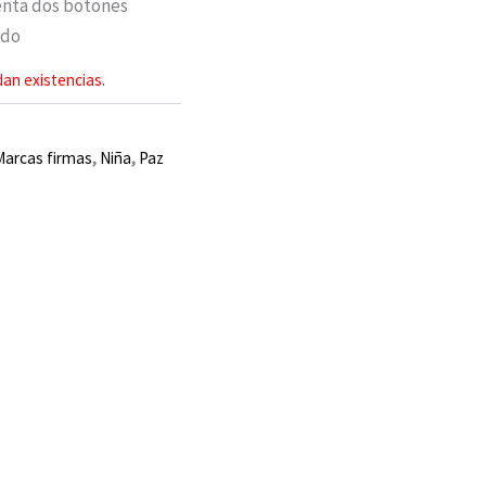
enta dos botones
ado
an existencias.
Marcas firmas
,
Niña
,
Paz