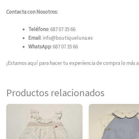
Contacta con Nosotros:
Teléfono
: 687 07 35 66
Email
: info@boutiqueluna.es
WhatsApp
: 687 07 35 66
¡Estamos aquí para hacer tu experiencia de compra lo más 
Productos relacionados
Este
producto
tiene
múltiples