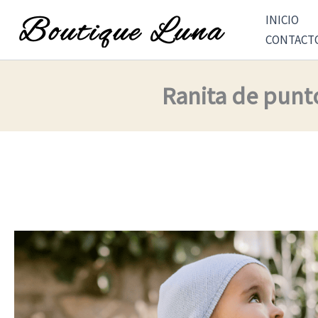
Ir
INICIO
al
CONTACT
contenido
Ranita de punt