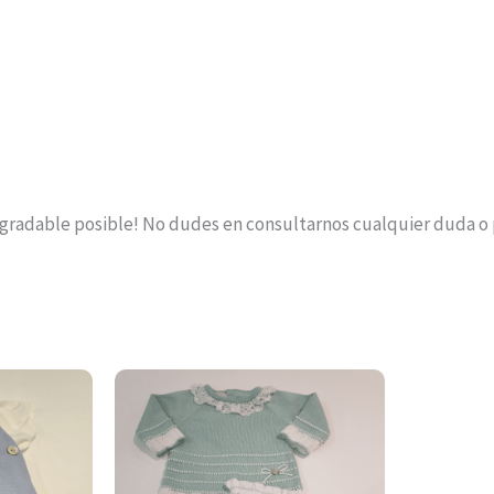
agradable posible! No dudes en consultarnos cualquier duda o
Este
Este
producto
producto
tiene
tiene
múltiples
múltiples