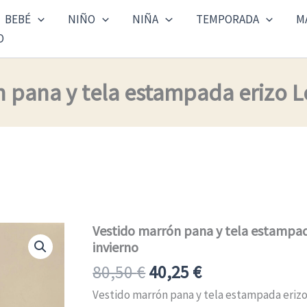
BEBÉ
NIÑO
NIÑA
TEMPORADA
M
O
 pana y tela estampada erizo Lo
El
El
Vestido marrón pana y tela estampada
Vestido
marrón
invierno
precio
precio
pana
original
actual
80,50
€
40,25
€
y
tela
era:
es:
Vestido marrón pana y tela estampada erizo 
estampada