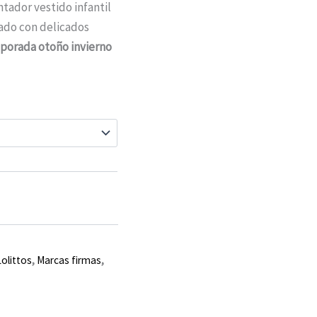
tador vestido infantil
ado con delicados
porada otoño invierno
Lolittos
,
Marcas firmas
,