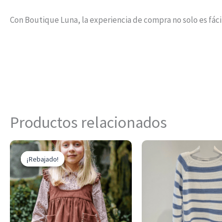
Con Boutique Luna, la experiencia de compra no solo es fáci
Productos relacionados
El
El
Este
precio
precio
¡Rebajado!
¡Rebajado!
producto
original
actual
era:
es:
tiene
85,70 €.
42,85 €.
múltiples
variantes.
Las