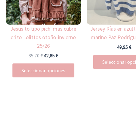
opciones
se
pueden
Jesusito tipo pichi mas cubre
Jersey Rías en azul 
elegir
erizo Lolittos otoño-invierno
marino Paz Rodrígu
en
25/26
la
49,95
€
página
85,70
€
42,85
€
Seleccionar opc
de
Seleccionar opciones
producto