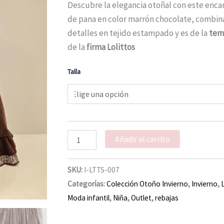
80,50 €.
40,25 €.
erizo
Descubre la elegancia otoñal con este encan
Lolittos
de pana en color marrón chocolate, combin
invierno
detalles en tejido estampado y es de la
tem
cantidad
de la
firma Lolittos
Talla
Añadir al carrito
SKU:
I-LTTS-007
Categorías:
Colección Otoño Invierno
,
Invierno
,
Moda infantil
,
Niña
,
Outlet
,
rebajas