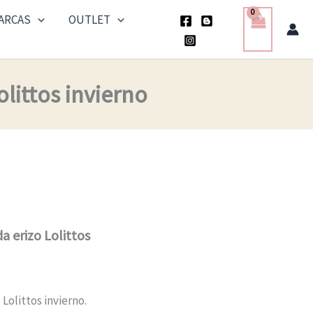
era:
es:
ARCAS
OUTLET
80,50 €.
40,25 €.
littos invierno
 erizo Lolittos
Lolittos invierno.