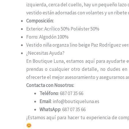
izquierda, cerca del cuello, hay un pequeño lazo
vestido están adornadas con volantes y un ribete 
Composición:
Exterior: Acrílico 50% Poliéster 50%
Forro: Algodón 100%
Vestido niña organza lino beige Paz Rodríguez ve
¿Necesitas Ayuda?
En Boutique Luna, estamos aquí para ayudarte en 
prendas o cualquier otro detalle, no dudes e
ofrecerte el mejor asesoramiento y asegurarnos 
Contacta con Nosotros:
Teléfono
: 687 07 35 66
Email
: info@boutiqueluna.es
WhatsApp
: 687 07 35 66
¡Estamos aquí para hacer tu experiencia de comp