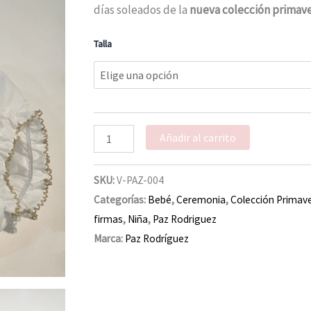
Rodríguez
días soleados de la
nueva colección primave
verano
cantidad
Talla
Añadir al carrito
SKU:
V-PAZ-004
Categorías:
Bebé
,
Ceremonia
,
Colección Primav
firmas
,
Niña
,
Paz Rodriguez
Marca:
Paz Rodríguez