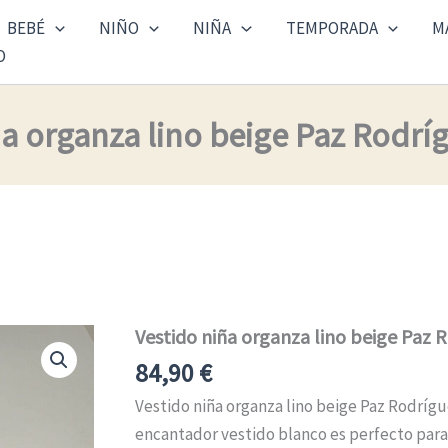
BEBÉ
NIÑO
NIÑA
TEMPORADA
M
O
ña organza lino beige Paz Rodrí
Vestido niña organza lino beige Paz 
Vestido
niña
84,90
€
organza
lino
Vestido niña organza lino beige Paz Rodrígu
beige
encantador vestido blanco es perfecto para
Paz