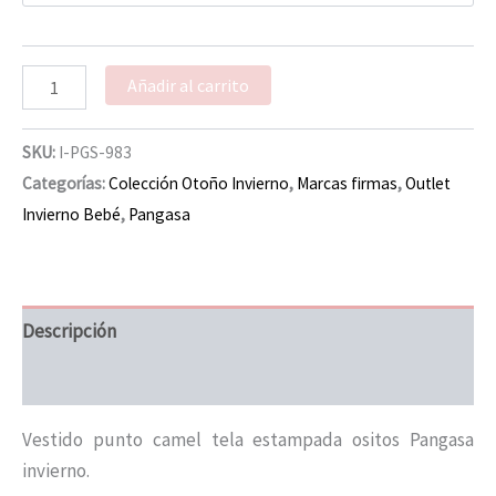
Añadir al carrito
SKU:
I-PGS-983
Categorías:
Colección Otoño Invierno
,
Marcas firmas
,
Outlet
Invierno Bebé
,
Pangasa
Descripción
Información adicional
Vestido punto camel tela estampada ositos Pangasa
invierno.