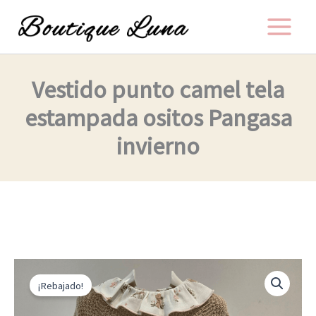
Ir
al
contenido
Vestido punto camel tela
estampada ositos Pangasa
invierno
El
El
Vestido
punto
precio
precio
¡Rebajado!
camel
original
actual
tela