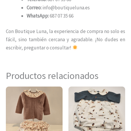
Correo:
info@boutiqueluna.es
WhatsApp:
687 07 35 66
Con Boutique Luna, la experiencia de compra no solo es
fácil, sino también cercana y agradable. ¡No dudes en
escribir, preguntar o consultar!
Productos relacionados
Este
Es
producto
pr
tiene
ti
múltiples
mú
variantes.
var