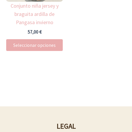
Conjunto niña jersey y
se
braguita ardilla de
pueden
Pangasa invierno
elegir
en
57,00
€
la
Seleccionar opciones
página
de
producto
LEGAL