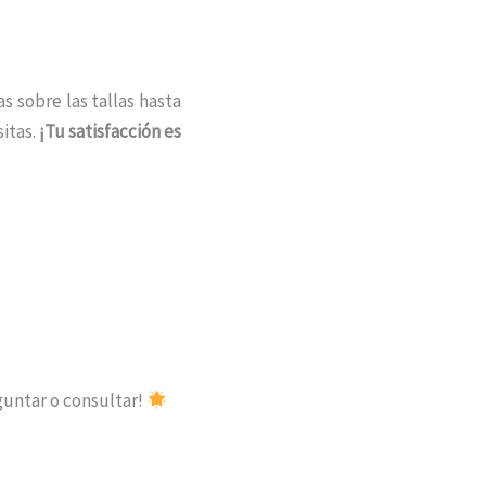
s sobre las tallas hasta
itas.
¡Tu satisfacción es
guntar o consultar!