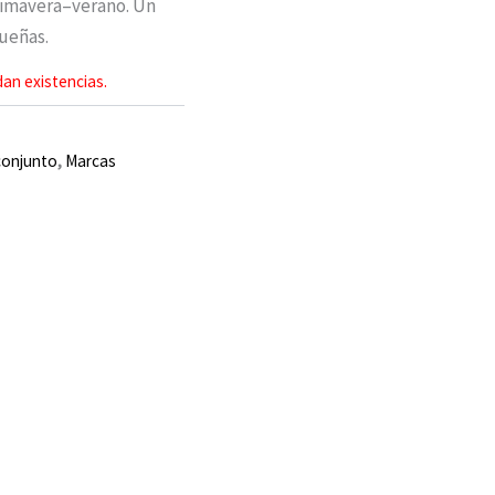
rimavera–verano. Un
ueñas.
an existencias.
conjunto
,
Marcas