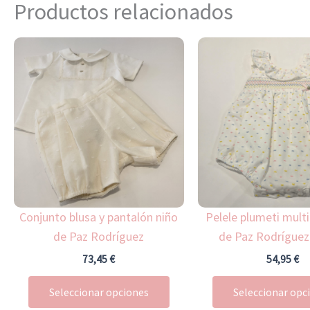
Productos relacionados
Este
producto
tiene
múltiples
variantes.
Las
opciones
se
pueden
Conjunto blusa y pantalón niño
Pelele plumeti multi
elegir
de Paz Rodríguez
de Paz Rodríguez
en
la
73,45
€
54,95
€
página
Seleccionar opciones
Seleccionar opc
de