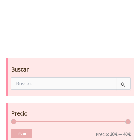
Buscar
B
u
s
c
a
Precio
r
p
o
Filtrar
r
Precio:
30 €
—
40 €
: