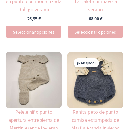
en punto con moña rizada
Tartaleta primavera
pueden
pu
Rahigo verano
verano
elegir
ele
en
en
26,95
€
68,00
€
la
la
Seleccionar opciones
Seleccionar opciones
página
pá
de
de
producto
pr
El
El
Este
Es
precio
precio
¡Rebajado!
producto
pr
original
actual
era:
es:
tiene
ti
60,00 €.
42,00 €.
múltiples
mú
variantes.
var
Las
La
opciones
op
Pelele niño punto
Ranita peto de punto
se
se
apertura entrepierna de
camisa estampada de
pueden
pu
Martín Aranda invierno
Martín Aranda invierno
elegir
ele