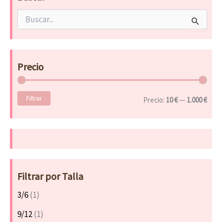
B
u
s
c
a
Precio
r
p
o
Filtrar
r
Precio:
10 €
—
1.000 €
:
Filtrar por Talla
3/6
(1)
9/12
(1)