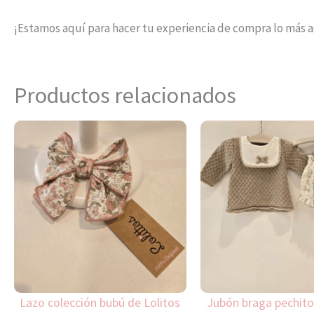
¡Estamos aquí para hacer tu experiencia de compra lo más 
Productos relacionados
Este
producto
tiene
múltiples
variantes.
Las
opciones
se
pueden
Lazo colección bubú de Lolitos
Jubón braga pechito
elegir