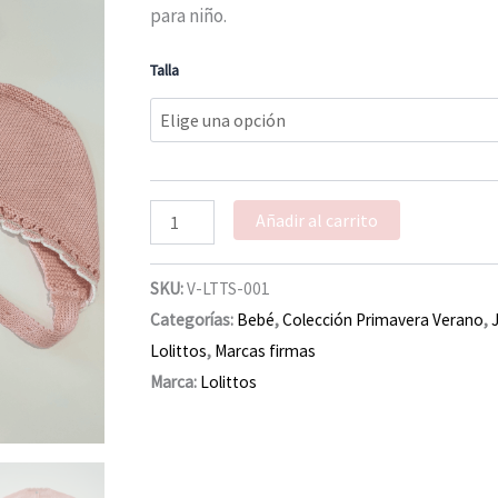
Lolittos
para niño.
verano
cantidad
Talla
Añadir al carrito
SKU:
V-LTTS-001
Categorías:
Bebé
,
Colección Primavera Verano
,
Lolittos
,
Marcas firmas
Marca:
Lolittos