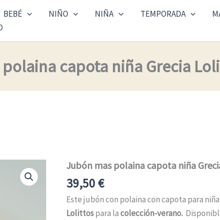
BEBÉ
NIÑO
NIÑA
TEMPORADA
M
O
polaina capota niña Grecia Loli
Jubón mas polaina capota niña Greci
Jubón
mas
39,50
€
polaina
capota
Este jubón con polaina con capota para niña
niña
Lolittos
para la
colección-verano.
Disponibl
Grecia