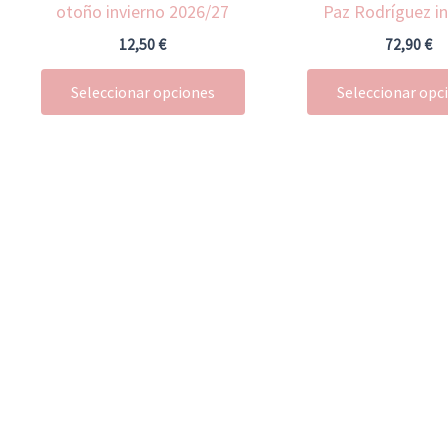
otoño invierno 2026/27
Paz Rodríguez in
en
la
12,50
€
72,90
€
página
Seleccionar opciones
Seleccionar opc
de
producto