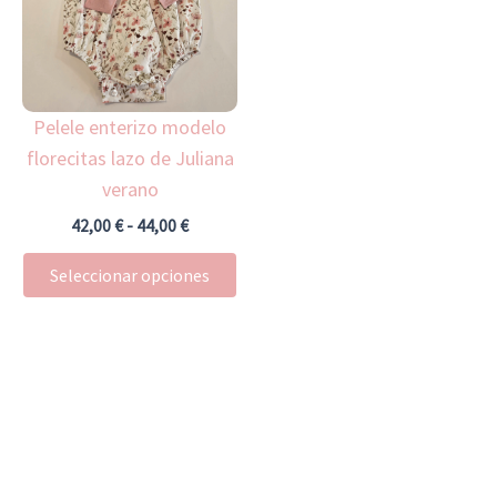
múltiples
hasta
44,00 €
variantes.
Las
opciones
Pelele enterizo modelo
se
florecitas lazo de Juliana
pueden
verano
elegir
en
42,00
€
-
44,00
€
la
Seleccionar opciones
página
de
producto