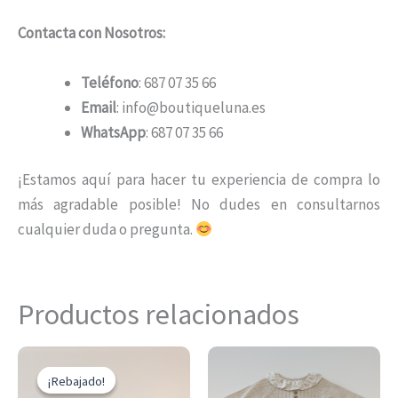
Contacta con Nosotros:
Teléfono
: 687 07 35 66
Email
: info@boutiqueluna.es
WhatsApp
: 687 07 35 66
¡Estamos aquí para hacer tu experiencia de compra lo
más agradable posible! No dudes en consultarnos
cualquier duda o pregunta.
Productos relacionados
El
El
Este
Es
precio
precio
¡Rebajado!
¡Rebajado!
producto
pr
original
actual