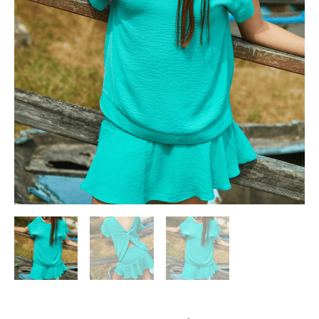
75,50 €.
37,75 €.
Martinica
verano
cantidad