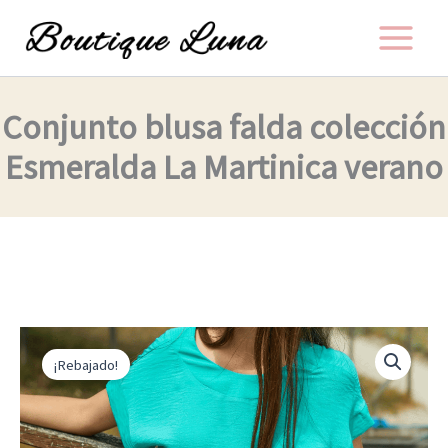
Ir
al
contenido
Conjunto blusa falda colección
Esmeralda La Martinica verano
El
El
Conjunto
blusa
precio
precio
¡Rebajado!
falda
original
actual
colección
Esmeralda
era:
es:
La