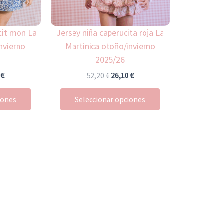
se
se
pueden
pueden
tit mon La
Jersey niña caperucita roja La
elegir
elegir
nvierno
Martinica otoño/invierno
en
en
2025/26
la
la
página
página
0
€
52,20
€
26,10
€
de
de
iones
Seleccionar opciones
producto
producto