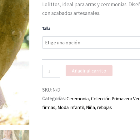
137,60 €.
68,50 €.
Duquesita
Lolittos, ideal para arras y ceremonias. Dis
verano
con acabados artesanales.
2026
cantidad
Talla
Añadir al carrito
SKU:
N/D
Categorías:
Ceremonia
,
Colección Primavera Ve
firmas
,
Moda infantil
,
Niña
,
rebajas