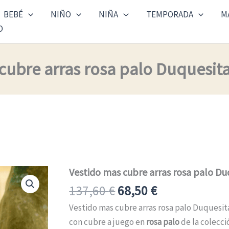
BEBÉ
NIÑO
NIÑA
TEMPORADA
M
O
cubre arras rosa palo Duquesit
El
El
Vestido mas cubre arras rosa palo Du
Vestido
mas
precio
precio
137,60
€
68,50
€
cubre
original
actual
arras
Vestido mas cubre arras rosa palo Duquesit
rosa
era:
es:
con cubre a juego en
rosa palo
de la colecc
palo