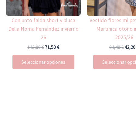
se
pueden
Conjunto falda short y blusa
Vestido flores mi pe
elegir
Delia Noma Fernández invierno
Martinica otoño i
en
26
2025/26
la
página
143,00
€
71,50
€
84,40
€
42,2
de
Seleccionar opciones
Seleccionar opc
producto