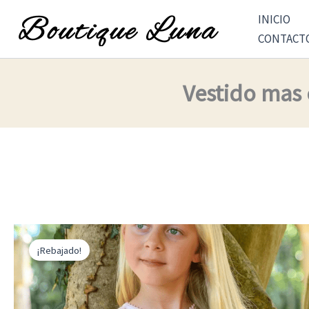
Ir
INICIO
al
CONTACT
contenido
Vestido mas 
¡Rebajado!