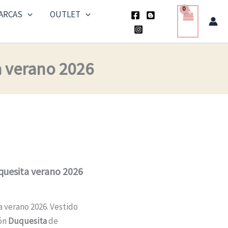
era:
es:
ARCAS
OUTLET
137,60 €.
68,50 €.
a verano 2026
quesita verano 2026
a verano 2026. Vestido
ión
Duquesita
de