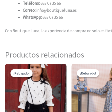
Teléfono:
687 07 35 66
Correo:
info@boutiqueluna.es
WhatsApp:
687 07 35 66
Con Boutique Luna, la experiencia de compra no solo es fáci
Productos relacionados
El
El
El
Este
precio
precio
preci
¡Rebajado!
¡Rebajado!
¡Rebajado!
¡Rebajado!
producto
original
actual
origin
era:
es:
era:
tiene
143,00 €.
71,50 €.
84,40 
múltiples
variantes.
Las
opciones