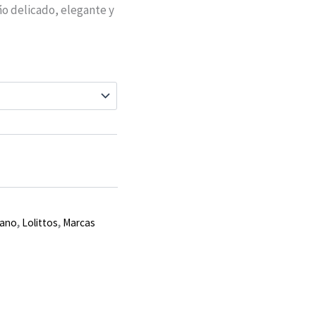
eño delicado, elegante y
rano
,
Lolittos
,
Marcas