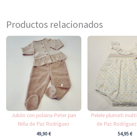
Productos relacionados
Este
producto
tiene
múltiples
variantes.
Las
opciones
se
pueden
Jubón con polaina Peter pan
Pelele plumeti multi
elegir
Niña de Paz Rodríguez
de Paz Rodríguez
en
la
49,90
€
54,95
€