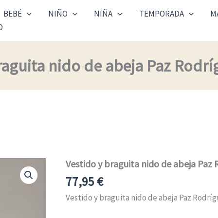
BEBÉ
NIÑO
NIÑA
TEMPORADA
M
O
raguita nido de abeja Paz Rodr
Vestido y braguita nido de abeja Paz
Vestido
y
77,95
€
braguita
nido
Vestido y braguita nido de abeja Paz Rodríg
de
abeja