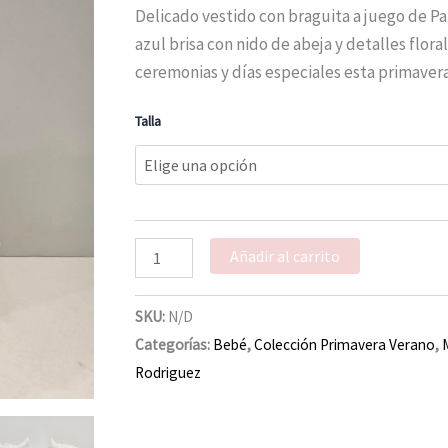
Paz
Delicado vestido con braguita a juego de Pa
Rodríguez
azul brisa con nido de abeja y detalles floral
verano
cantidad
ceremonias y días especiales esta primaver
Talla
Añadir al carrito
SKU:
N/D
Categorías:
Bebé
,
Colección Primavera Verano
,
Rodriguez