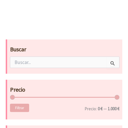
Buscar
B
u
s
c
a
Precio
r
p
o
Filtrar
r
Precio:
0 €
—
1.000 €
: