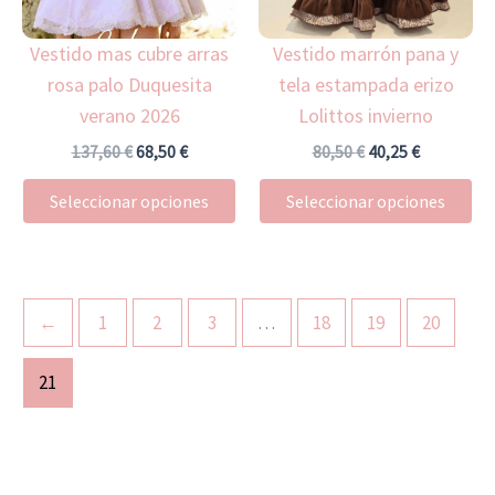
opciones
op
Vestido mas cubre arras
Vestido marrón pana y
se
se
rosa palo Duquesita
tela estampada erizo
pueden
pu
verano 2026
Lolittos invierno
elegir
ele
en
en
137,60
€
68,50
€
80,50
€
40,25
€
la
la
Seleccionar opciones
Seleccionar opciones
página
pá
de
de
producto
pr
←
1
2
3
…
18
19
20
21