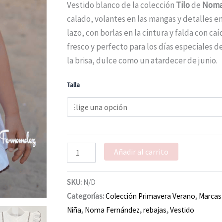
110,00 €.
55,50 €.
primavera
Vestido blanco de la colección
Tilo
de
Noma
verano
calado, volantes en las mangas y detalles e
26
lazo, con borlas en la cintura y falda con ca
cantidad
fresco y perfecto para los días especiales d
la brisa, dulce como un atardecer de junio.
Talla
Añadir al carrito
SKU:
N/D
Categorías:
Colección Primavera Verano
,
Marcas
Niña
,
Noma Fernández
,
rebajas
,
Vestido