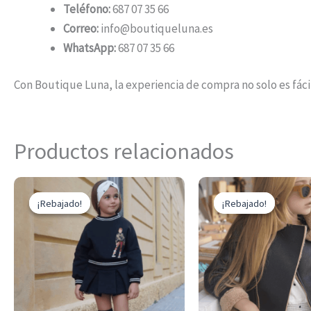
Teléfono:
687 07 35 66
Correo:
info@boutiqueluna.es
WhatsApp:
687 07 35 66
Con Boutique Luna, la experiencia de compra no solo es fáci
Productos relacionados
El
El
El
Este
precio
precio
preci
¡Rebajado!
¡Rebajado!
¡Rebajado!
¡Rebajado!
producto
original
actual
origi
era:
es:
era:
tiene
143,00 €.
71,50 €.
134,0
múltiples
variantes.
Las
opciones