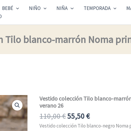
BEBÉ
NIÑO
NIÑA
TEMPORADA
M
O
ón Tilo blanco-marrón Noma pri
El
El
Vestido colección Tilo blanco-marr
Vestido
colección
verano 26
precio
precio
Tilo
original
actual
110,00
€
55,50
€
blanco-
marrón
era:
es:
Vestido colección Tilo blanco-negro Noma p
Noma