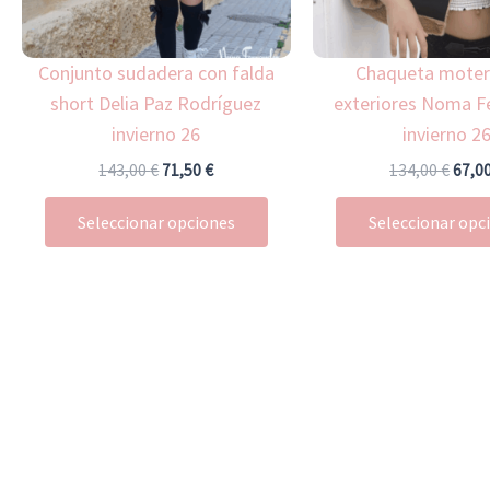
se
pueden
Conjunto sudadera con falda
Chaqueta moter
elegir
short Delia Paz Rodríguez
exteriores Noma F
en
invierno 26
invierno 2
la
página
143,00
€
71,50
€
134,00
€
67,0
de
Seleccionar opciones
Seleccionar opc
producto