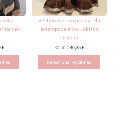
se
se
pueden
pueden
a niña
Vestido marrón pana y tela
elegir
elegir
ernández
estampada erizo Lolittos
en
en
6
invierno
la
la
página
página
0
€
80,50
€
40,25
€
de
de
iones
Seleccionar opciones
producto
producto