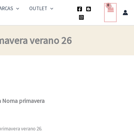
era:
es:
ARCAS
OUTLET
110,00 €.
55,50 €.
mavera verano 26
ón Noma primavera
rimavera verano 26.