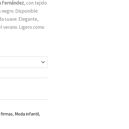
 Fernández
, con tejido
n negro. Disponible
ída suave. Elegante,
el verano. Ligero como
 firmas
,
Moda infantil
,